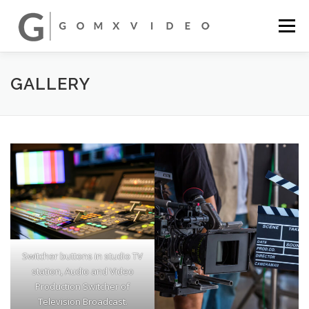
コ
ン
メニュー
テ
ン
ツ
へ
STORY DESIGN
DRAMA
SPIN-OFF
WHY?
GALLERY
ス
キ
ッ
プ
SNS ENGAGEMENT
CONTACT
Switcher buttons in studio TV
station, Audio and Video
Production Switcher of
Television Broadcast.