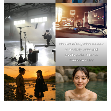
Monitor editing video content
or creativity video and
grading color video of
freelance editor